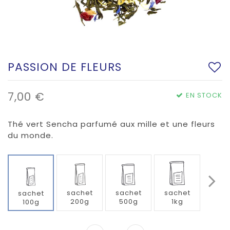
PASSION DE FLEURS
7,00 €
EN STOCK
Thé vert Sencha parfumé aux mille et une fleurs
du monde.
sachet
sachet
sachet
sachet
200g
500g
1kg
100g