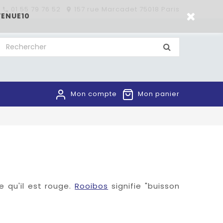
01 55 79 76 52
157 rue Marcadet 75018 Paris


VENUE10
Mon compte
Mon panier
e qu'il est rouge.
Rooibos
signifie "buisson