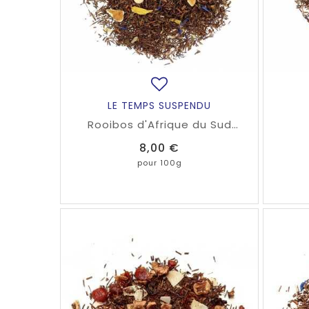
LE TEMPS SUSPENDU
Rooibos d'Afrique du Sud
naturellement sans théine
Prix
8,00 €
parfumé à la noix de coco, à la
fraise et à la mûre.
pour 100g