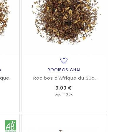
O
ROOIBOS CHAI
ique.
Rooibos d'Afrique du Sud
naturellement sans théine
Prix
9,00 €
accompagné d'épices Massala à
l'indienne.
pour 100g