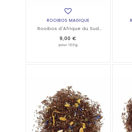
ROOIBOS MAGIQUE
Rooibos d'Afrique du Sud
naturellement sans théine
Prix
9,00 €
parfumé selon notre recette
secrète.
pour 100g