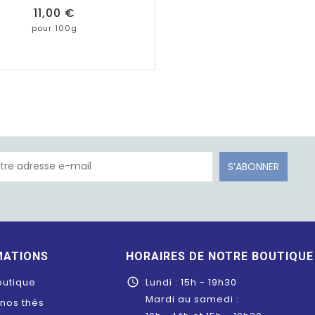
Prix
11,00 €
pour 100g
S’ABONNER
MATIONS
HORAIRES DE NOTRE BOUTIQUE
outique
Lundi : 15h - 19h30

Mardi au samedi :
 nos thés