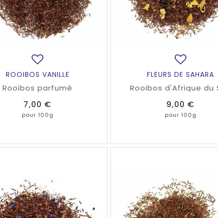
ROOIBOS VANILLE
FLEURS DE SAHARA
Rooibos parfumé
Rooibos d'Afrique du
naturellement sans th
Prix
Prix
7,00 €
9,00 €
parfumé à la cannelle, à la
et à la fleur d'orang
pour 100g
pour 100g