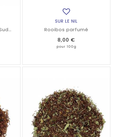
SUR LE NIL
 Sud
Rooibos parfumé
éine
Prix
8,00 €
s.
pour 100g