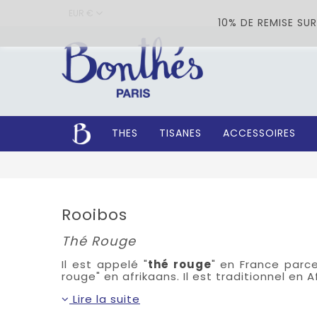
EUR €
10% DE REMISE S
THES
TISANES
ACCESSOIRES
Rooibos
Thé Rouge
Il est appelé "
thé rouge
" en France parc
rouge" en afrikaans. Il est traditionnel en Af
Lire la suite