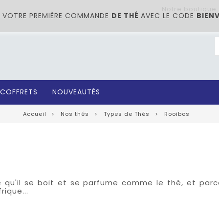
Notre boutique
UR VOTRE PREMIÈRE COMMANDE
DE THÉ
AVEC LE CODE
BIEN
COFFRETS
NOUVEAUTÉS
Accueil
Nos thés
Types de Thés
Rooibos
e qu'il se boit et se parfume comme le thé, et parc
rique...