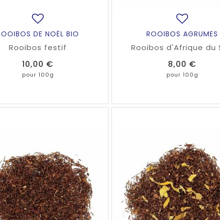
ROOIBOS DE NOËL BIO
ROOIBOS AGRUMES
Rooibos festif
Rooibos d'Afrique du
naturellement sans th
Prix
Prix
10,00 €
8,00 €
parfumé aux agrume
pour 100g
pour 100g