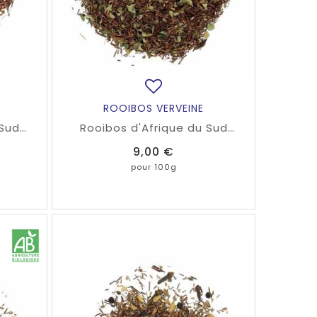
ROOIBOS VERVEINE
 Sud
Rooibos d'Afrique du Sud
éine
naturellement sans théine
Prix
9,00 €
 vanille
parfumé à la verveine, à la feuille
er.
de mûrier et à la mélisse.
pour 100g