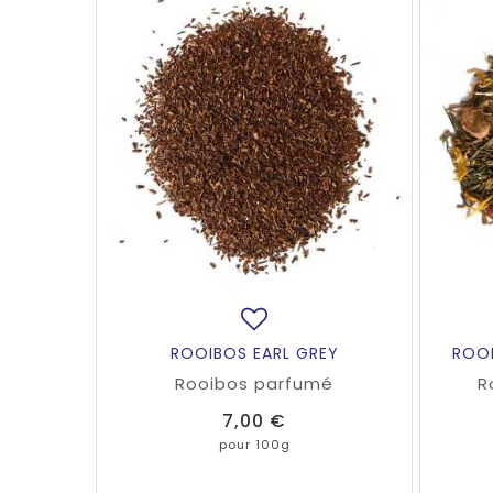
ROOIBOS EARL GREY
ROOI
Rooibos parfumé
R
Prix
7,00 €
pour 100g