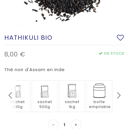
HATHIKULI BIO
8,00 €
EN STOCK
Thé noir d'Assam en Inde
sachet
sachet
sachet
boîte
200g
500g
1kg
empilable
-
+